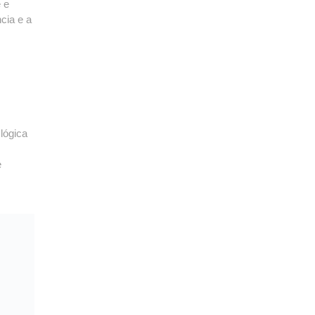
 e
cia e a
lógica
e