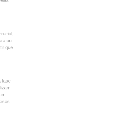
delas
rucial,
ura ou
ir que
a fase
ilizam
 um
cisos