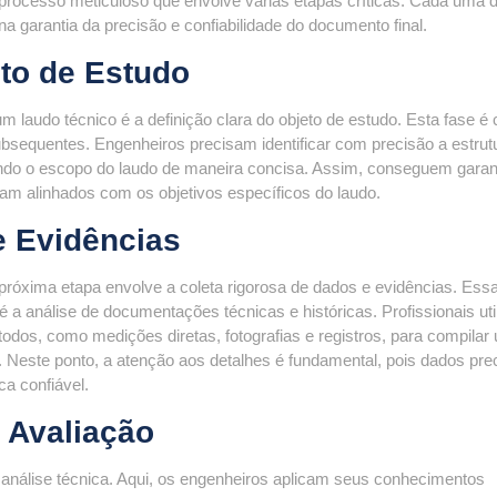
processo meticuloso que envolve várias etapas críticas. Cada uma 
garantia da precisão e confiabilidade do documento final.
eto de Estudo
 laudo técnico é a definição clara do objeto de estudo. Esta fase é c
subsequentes. Engenheiros precisam identificar com precisão a estrut
endo o escopo do laudo de maneira concisa. Assim, conseguem garant
jam alinhados com os objetivos específicos do laudo.
e Evidências
 próxima etapa envolve a coleta rigorosa de dados e evidências. Ess
 a análise de documentações técnicas e históricas. Profissionais ut
dos, como medições diretas, fotografias e registros, para compilar
 Neste ponto, a atenção aos detalhes é fundamental, pois dados pre
ca confiável.
 Avaliação
análise técnica. Aqui, os engenheiros aplicam seus conhecimentos