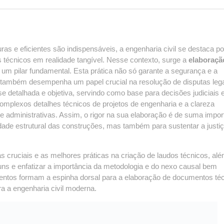
as e eficientes são indispensáveis, a engenharia civil se destaca po
 técnicos em realidade tangível. Nesse contexto, surge a
elaboraçã
m pilar fundamental. Esta prática não só garante a segurança e a
também desempenha um papel crucial na resolução de disputas leg
e detalhada e objetiva, servindo como base para decisões judiciais 
complexos detalhes técnicos de projetos de engenharia e a clareza
 e administrativas. Assim, o rigor na sua elaboração é de suma impor
dade estrutural das construções, mas também para sustentar a justi
s cruciais e as melhores práticas na criação de laudos técnicos, al
ns e enfatizar a importância da metodologia e do nexo causal bem
ntos formam a espinha dorsal para a elaboração de documentos té
ra a engenharia civil moderna.