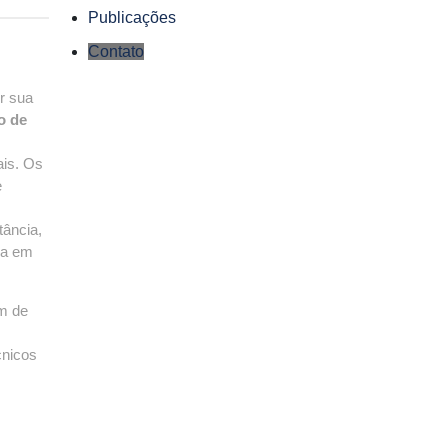
Publicações
Contato
r sua
o de
ais. Os
e
tância,
ça em
ém de
cnicos