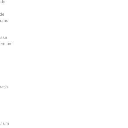
 do
 de
turas
essa
o em um
 seja
ar um