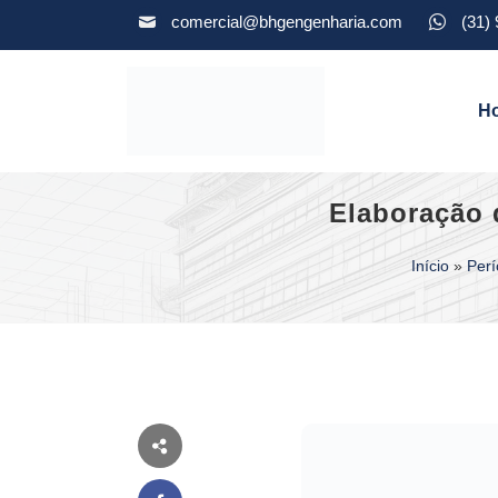
comercial@bhgengenharia.com
(31)
H
Elaboração 
Início
»
Perí