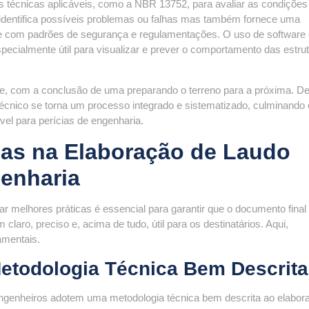
s técnicas aplicáveis, como a NBR 13752, para avaliar as condições
 identifica possíveis problemas ou falhas mas também fornece uma
e com padrões de segurança e regulamentações. O uso de software
cialmente útil para visualizar e prever o comportamento das estru
e, com a conclusão de uma preparando o terreno para a próxima. D
técnico se torna um processo integrado e sistematizado, culminand
vel para perícias de engenharia.
cas na Elaboração de Laudo
enharia
r melhores práticas é essencial para garantir que o documento final
laro, preciso e, acima de tudo, útil para os destinatários. Aqui,
amentais.
todologia Técnica Bem Descrita
 engenheiros adotem uma metodologia técnica bem descrita ao elabor