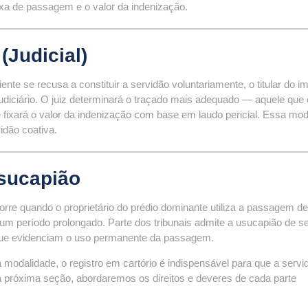
aixa de passagem e o valor da indenização.
(Judicial)
ente se recusa a constituir a servidão voluntariamente, o titular do i
udiciário. O juiz determinará o traçado mais adequado — aquele que
fixará o valor da indenização com base em laudo pericial. Essa mod
idão coativa.
Usucapião
e quando o proprietário do prédio dominante utiliza a passagem d
 um período prolongado. Parte dos tribunais admite a usucapião de s
 que evidenciam o uso permanente da passagem.
odalidade, o registro em cartório é indispensável para que a servi
Na próxima seção, abordaremos os direitos e deveres de cada parte