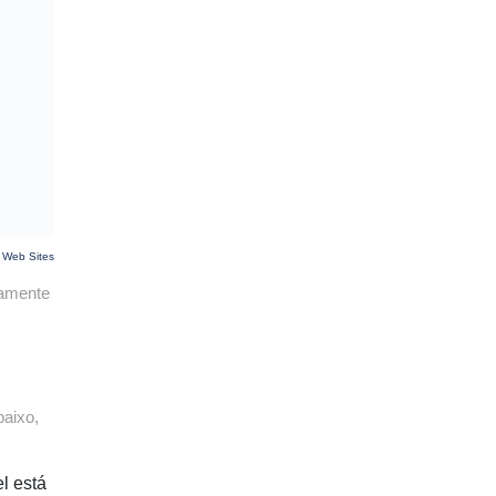
 Web Sites
iamente
baixo,
l está