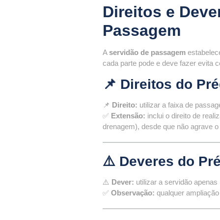
Direitos e Deve
Passagem
A
servidão de passagem
estabelece
cada parte pode e deve fazer evita co
📌 Direitos do Pr
📌
Direito:
utilizar a faixa de passag
✅
Extensão:
inclui o direito de re
drenagem), desde que não agrave o ô
⚠️ Deveres do Pr
⚠️
Dever:
utilizar a servidão apenas p
✅
Observação:
qualquer ampliação d