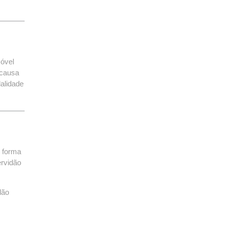
móvel
 causa
alidade
e forma
ervidão
dão