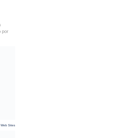
a
o por
 Web Sites