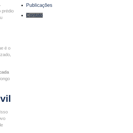
.
Publicações
 prédio
Contato
ou
ue é o
izado,
 cada
 longo
vil
Isso
ovo
de