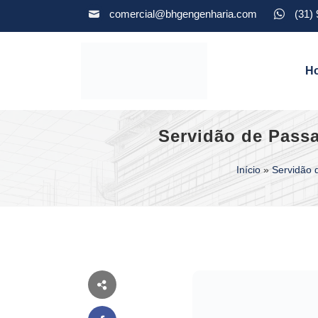
comercial@bhgengenharia.com
(31)
H
Servidão de Passa
Início
»
Servidão