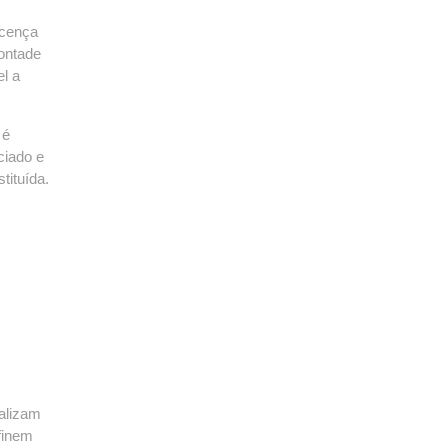
icença
vontade
el a
 é
ciado e
tituída.
alizam
efinem