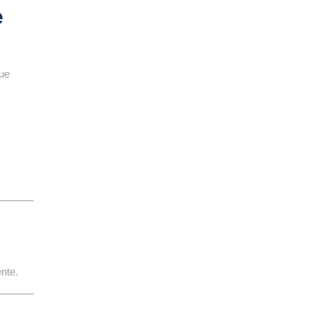
e
ue
nte.