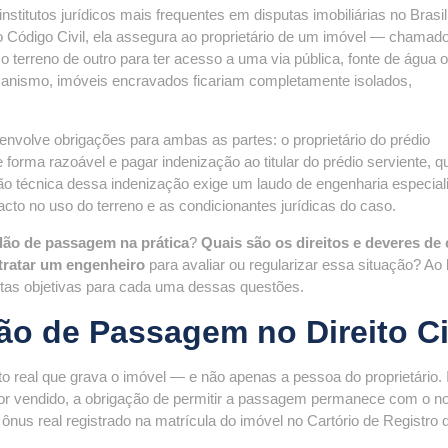
nstitutos jurídicos mais frequentes em disputas imobiliárias no Brasil
do Código Civil, ela assegura ao proprietário de um imóvel — chamado
o terreno de outro para ter acesso a uma via pública, fonte de água 
anismo, imóveis encravados ficariam completamente isolados,
envolve obrigações para ambas as partes: o proprietário do prédio
 forma razoável e pagar indenização ao titular do prédio serviente, q
ção técnica dessa indenização exige um laudo de engenharia especial
acto no uso do terreno e as condicionantes jurídicas do caso.
dão de passagem na prática
?
Quais são os direitos e deveres de
tratar um engenheiro
para avaliar ou regularizar essa situação? Ao
stas objetivas para cada uma dessas questões.
ão de Passagem no Direito Ci
to real que grava o imóvel — e não apenas a pessoa do proprietário. 
e for vendido, a obrigação de permitir a passagem permanece com o n
ônus real registrado na matrícula do imóvel no Cartório de Registro 