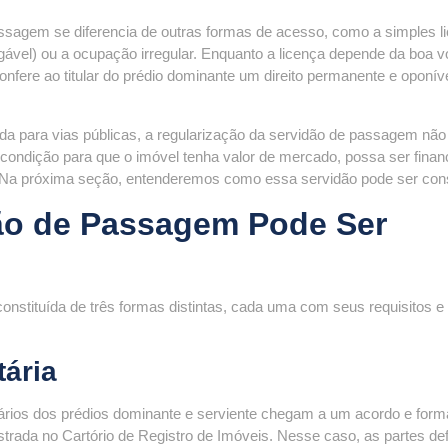
ssagem se diferencia de outras formas de acesso, como a simples l
ável) ou a ocupação irregular. Enquanto a licença depende da boa 
confere ao titular do prédio dominante um direito permanente e oponív
da para vias públicas, a regularização da servidão de passagem não
ondição para que o imóvel tenha valor de mercado, possa ser finan
. Na próxima seção, entenderemos como essa servidão pode ser cons
ão de Passagem Pode Ser
onstituída de três formas distintas, cada uma com seus requisitos e
tária
tários dos prédios dominante e serviente chegam a um acordo e form
gistrada no Cartório de Registro de Imóveis. Nesse caso, as partes d