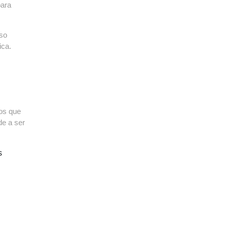
para
so
ica.
tos que
e a ser
s