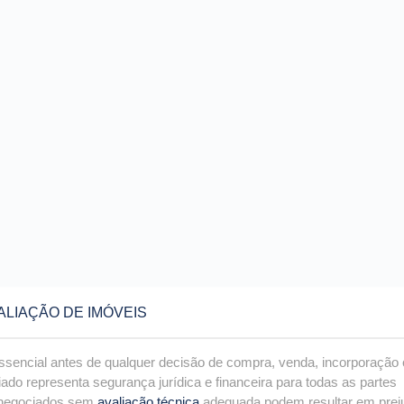
ALIAÇÃO DE IMÓVEIS
ssencial antes de qualquer decisão de compra, venda, incorporação
ado representa segurança jurídica e financeira para todas as partes
s negociados sem
avaliação técnica
adequada podem resultar em prej