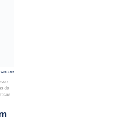
 Web Sites
esso
as da
sticas
um