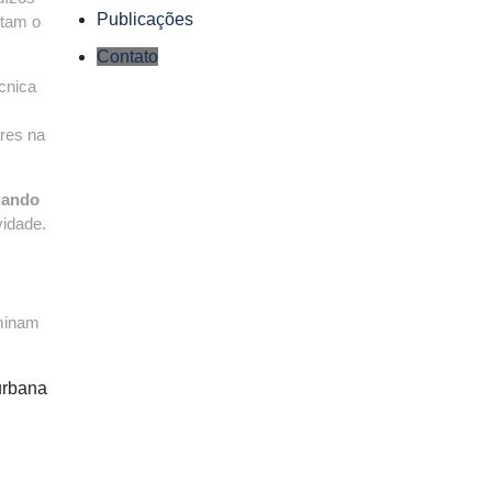
Publicações
itam o
Contato
cnica
ares na
uando
vidade.
rminam
urbana