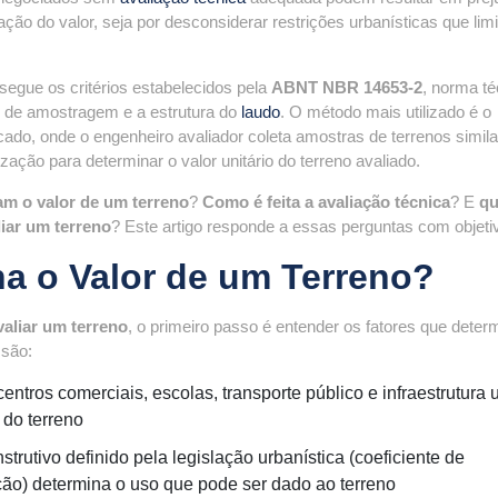
ação do valor, seja por desconsiderar restrições urbanísticas que lim
segue os critérios estabelecidos pela
ABNT NBR 14653-2
, norma té
s de amostragem e a estrutura do
laudo
. O método mais utilizado é o
ado, onde o engenheiro avaliador coleta amostras de terrenos simil
zação para determinar o valor unitário do terreno avaliado.
iam o valor de um terreno
?
Como é feita a avaliação técnica
? E
q
iar um terreno
? Este artigo responde a essas perguntas com objeti
a o Valor de um Terreno?
aliar um terreno
, o primeiro passo é entender os fatores que dete
 são:
ntros comerciais, escolas, transporte público e infraestrutura 
 do terreno
trutivo definido pela legislação urbanística (coeficiente de
ão) determina o uso que pode ser dado ao terreno