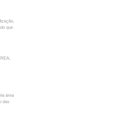
lização,
ndo que
 CREA,
ela área
co das