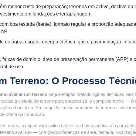
êm menor custo de preparação; terrenos em aclive, declive ou
investimento em fundações e terraplanagem
com boa testada (frente), formato regular e proporção adequad
r m²
e de água, esgoto, energia elétrica, gás e pavimentação influe
 faixas de domínio, área de preservação permanente (APP) e o
cial de uso
m Terreno: O Processo Técni
omo avaliar um terreno
segue etapas metodológicas definidas pela
ealiza a vistoria do terreno para caracterizá-lo completamente — ár
ituação urbanística. Em seguida, coleta amostras de terrenos similare
e oferta ou transação.
 em mãos, o engenheiro aplica fatores de homogeneização para neutr
terreno avaliado — corrigindo diferenças de área, testada, localizaçã