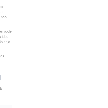
um
ão
 não
as pode
o ideal
ão seja
gir
l
. Em