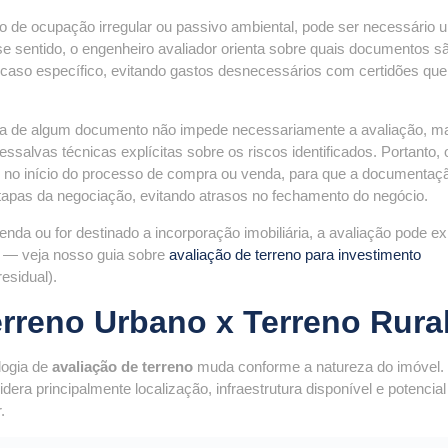
o de ocupação irregular ou passivo ambiental, pode ser necessário 
e sentido, o engenheiro avaliador orienta sobre quais documentos s
 caso específico, evitando gastos desnecessários com certidões que
cia de algum documento não impede necessariamente a avaliação, m
ressalvas técnicas explícitas sobre os riscos identificados. Portanto, 
o no início do processo de compra ou venda, para que a documentaç
tapas da negociação, evitando atrasos no fechamento do negócio.
enda ou for destinado a incorporação imobiliária, a avaliação pode exi
o — veja nosso guia sobre
avaliação de terreno para investimento
residual).
erreno Urbano x Terreno Rura
logia de
avaliação de terreno
muda conforme a natureza do imóvel
dera principalmente localização, infraestrutura disponível e potencial
.