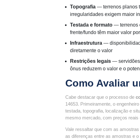
Topografia
— terrenos planos t
irregularidades exigem maior 
Testada e formato
— terrenos 
frente/fundo têm maior valor po
Infraestrutura
— disponibilidad
diretamente o valor
Restrições legais
— servidões,
ônus reduzem o valor e o poten
Como Avaliar u
Cabe destacar que o processo de
c
14653. Primeiramente, o engenheiro r
testada, topografia, localização e s
mesmo mercado, com preços reais d
Vale ressaltar que com as amostras
as diferenças entre as amostras e o 