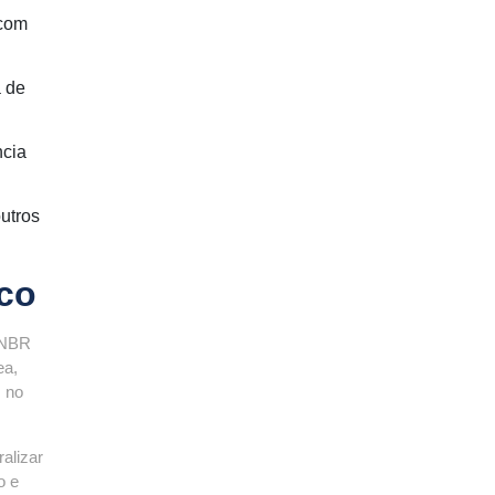
 com
a de
ncia
utros
co
 NBR
ea,
s no
alizar
o e