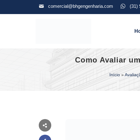
comercial@bhgengenharia.com
(31)
H
Como Avaliar um
Início
»
Avaliaç